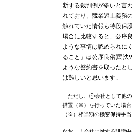
断する裁判例が多いと言
れており、競業避止義務
触れていた情報も特段保
場合に比較すると、公序
ような事情は認められに
ること」は公序良俗(民法
ような誓約書を取ったと
は難しいと思います。
ただし、①会社として他の
措置（※）を行っていた場合
（※）相当額の機密保持手当
なお、「会社に対する誹謗中