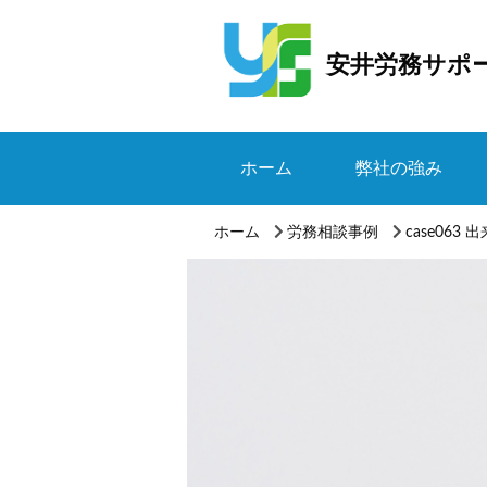
安井労務サポ
ホーム
弊社の強み
ホーム
労務相談事例
case06